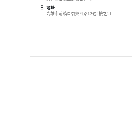
地址
高雄市前鎮區復興四路12號2樓之11
關於
業務介紹
永續經營
商品介紹
聯絡我們
採購管理
食品安全
超低溫鮪
人才招募
生產管理
環境保護
客製化鮪
鮪魚知識
品質管理
幸福企業
旗魚、鮭
常見Ｑ＆Ａ
顧問式服務
蝦、軟體、