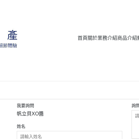
首頁
關於
業務介紹
商品介紹
我要詢問
詢
帆立貝XO醬
姓名